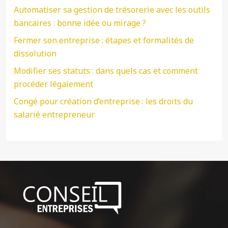
Automatiser sa gestion de trésorerie avec les outils
bancaires : bonne idée ou mirage ?
Fermer son entreprise : étapes et formalités de
dissolution
Modifier ses statuts : dans quels cas et comment
procéder légalement
Congé pour création d’entreprise : les droits du
salarié entrepreneur