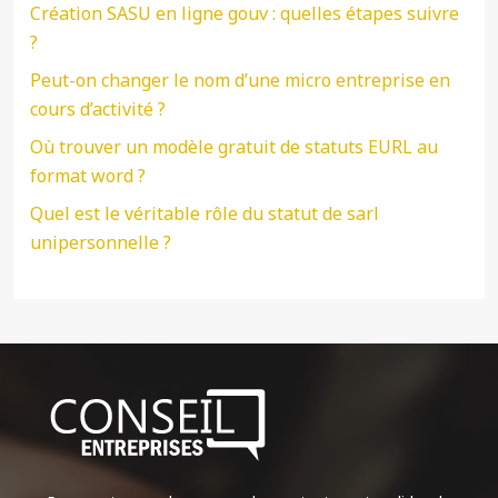
Création SASU en ligne gouv : quelles étapes suivre
?
Peut-on changer le nom d’une micro entreprise en
cours d’activité ?
Où trouver un modèle gratuit de statuts EURL au
format word ?
Quel est le véritable rôle du statut de sarl
unipersonnelle ?